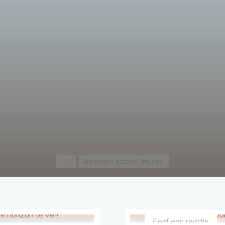
Home
Berichten getagd "#team"
Geef een reactie