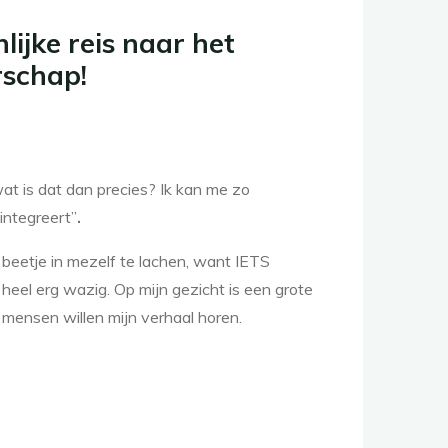
lijke reis naar het
schap!
2
wat is dat dan precies? Ik kan me zo
 integreert”
.
n beetje in mezelf te lachen, want IETS
jk heel erg wazig. Op mijn gezicht is een grote
t mensen willen mijn verhaal horen.
n
oonlijke