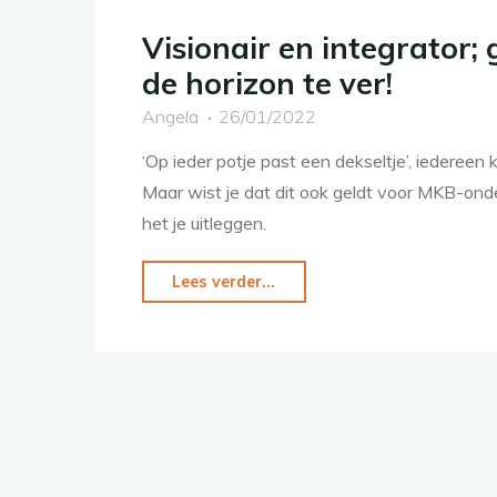
Visionair en integrator; 
de horizon te ver!
Angela
26/01/2022
‘Op ieder potje past een dekseltje’, iedereen
Maar wist je dat dit ook geldt voor MKB-ond
het je uitleggen.
Lees verder...
"Visionair
en
integrator;
geen
stip
op
de