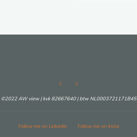
naa
het
ond
©2022 AW view | kvk 82667640 | btw NL0003721171B45
Follow me on LinkedIn
Follow me on Insta