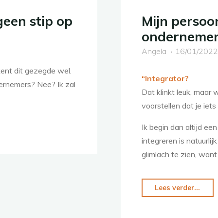
geen stip op
Mijn persoon
ondernemer
Angela
16/01/202
 kent dit gezegde wel.
“Integrator?
ernemers? Nee? Ik zal
Dat klinkt leuk, maar 
voorstellen dat je iets
Ik begin dan altijd ee
integreren is natuurli
glimlach te zien, wan
Lees verder...
"Mij
pers
reis