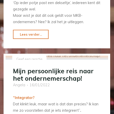
‘Op ieder potje past een dekseltje’, iedereen kent dit
gezegde wel.
Maar wist je dat dit ook geldt voor MKB-
ondernemers? Nee? Ik zal het je uitleggen.
"Visionair
Lees verder...
en
integrator;
geen
Geef een reactie
stip
op
Mijn persoonlijke reis naar
de
het ondernemerschap!
horizon
Angela
16/01/2022
te
ver!"
“Integrator?
Dat klinkt leuk, maar wat is dat dan precies? Ik kan
me zo voorstellen dat je iets integreert”
.