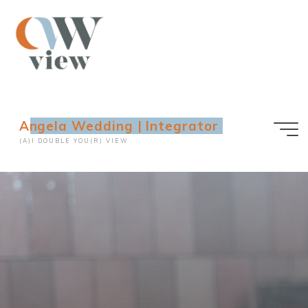
Ga
naar
de
inhoud
Angela Wedding | Integrator
(A)I DOUBLE YOU(R) VIEW