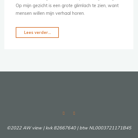
Op mijn gezicht is een grote glimlach te zien, want
mensen willen mijn verhaal horen.
Lees verder...
"Mijn
persoonlijke
reis
naar
het
ondernemerschap!"
©2022 AW view | kvk 82667640 | btw NL0003721171B45