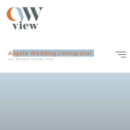
Ga
naar
de
inhoud
Angela Wedding | Integrator
(A)I DOUBLE YOU(R) VIEW