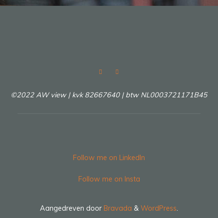
ondernemerschap!"
©2022 AW view | kvk 82667640 | btw NL0003721171B45
Follow me on LinkedIn
Follow me on Insta
Aangedreven door
Bravada
&
WordPress
.