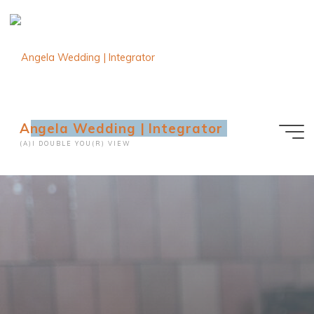
Ga
naar
de
inhoud
Angela Wedding | Integrator
(A)I DOUBLE YOU(R) VIEW