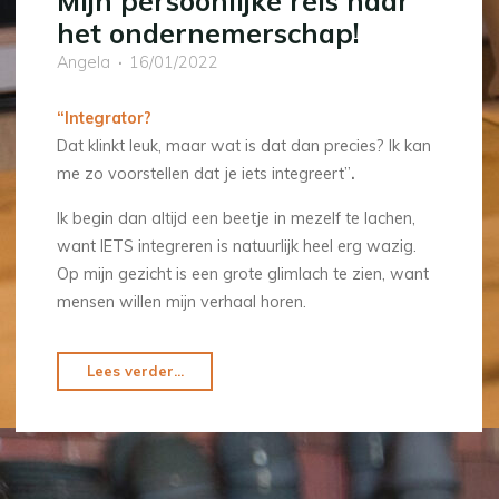
Mijn persoonlijke reis naar
het ondernemerschap!
Angela
16/01/2022
“Integrator?
Dat klinkt leuk, maar wat is dat dan precies? Ik kan
me zo voorstellen dat je iets integreert”
.
Ik begin dan altijd een beetje in mezelf te lachen,
want IETS integreren is natuurlijk heel erg wazig.
Op mijn gezicht is een grote glimlach te zien, want
mensen willen mijn verhaal horen.
Lees verder...
"Mijn
persoonlijke
reis
naar
het