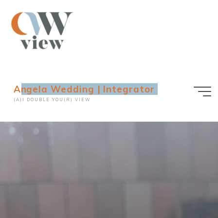
Ga
naar
de
inhoud
Angela Wedding | Integrator
(A)I DOUBLE YOU(R) VIEW