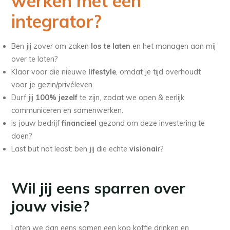
werken met een
integrator?
Ben jij zover om zaken
los te laten
en het managen aan mij
over te laten?
Klaar voor die nieuwe
lifestyle
, omdat je tijd overhoudt
voor je gezin/privéleven.
Durf jij
100% jezelf
te zijn, zodat we open & eerlijk
communiceren en samenwerken.
is jouw bedrijf
financieel
gezond om deze investering te
doen?
Last but not least: ben jij die echte
visionai
r?
Wil jij eens sparren over
jouw visie?
Laten we dan eens samen een kop koffie drinken en