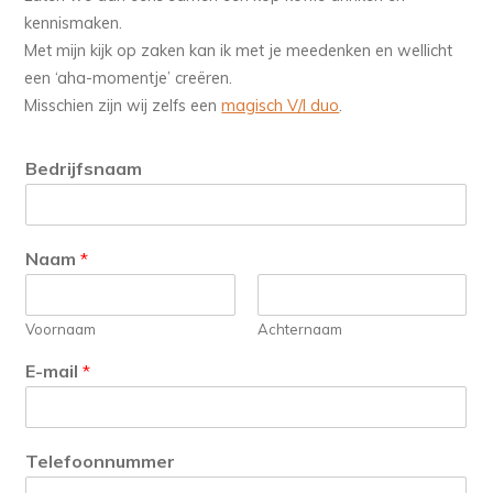
kennismaken.
Met mijn kijk op zaken kan ik met je meedenken en wellicht
een ‘aha-momentje’ creëren.
Misschien zijn wij zelfs een
magisch V/I duo
.
Bedrijfsnaam
Naam
*
Voornaam
Achternaam
E-mail
*
Telefoonnummer