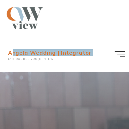
Ga
naar
de
inhoud
Angela Wedding | Integrator
(A)I DOUBLE YOU(R) VIEW