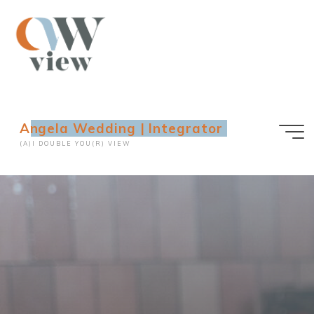
Ga
naar
de
inhoud
Angela Wedding | Integrator
(A)I DOUBLE YOU(R) VIEW